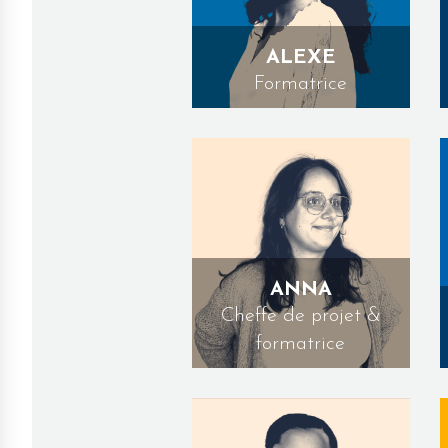
ALEXE
Formatrice
ANNA
Cheffe de projet &
formatrice