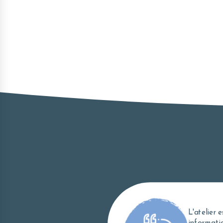
pe,
 ! Encore
Une mobili