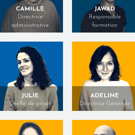
CAMILLE
JAWAD
Directrice
Responsable
administrative
formation
JULIE
ADELINE
Cheffe de projet
Directrice Générale