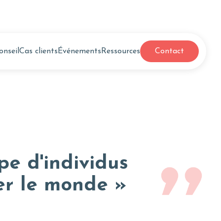
onseil
Cas clients
Événements
Ressources
Contact
pe d'individus
er le monde »