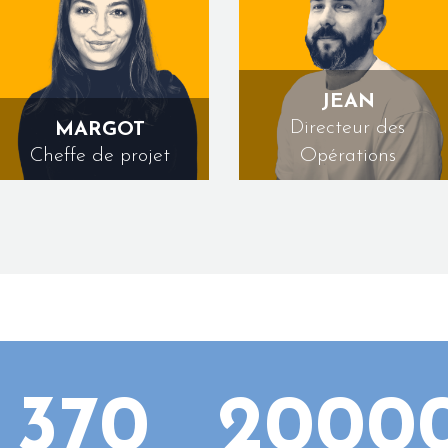
JEAN
Directeur des
MARGOT
Cheffe de projet
Opérations
370
2000