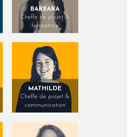
BARBARA
Cheffe de projet &
formatrice
MATHILDE
Cheffe de projet &
communication