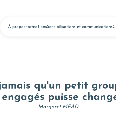
À propos
Formations
Sensibilisations et communications
C
amais qu'un petit grou
t engagés puisse chang
Margaret MEAD