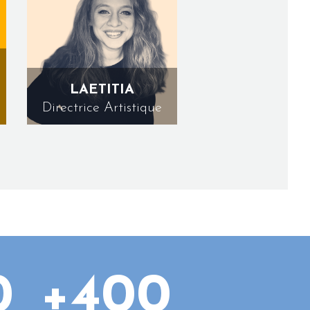
LAETITIA
Directrice Artistique
0
+400